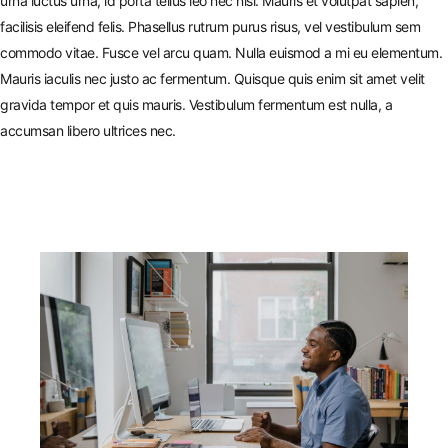
urna luctus urna, id porta tellus leo nec nisl. Mauris et volutpat sapien,
facilisis eleifend felis. Phasellus rutrum purus risus, vel vestibulum sem
commodo vitae. Fusce vel arcu quam. Nulla euismod a mi eu elementum.
Mauris iaculis nec justo ac fermentum. Quisque quis enim sit amet velit
gravida tempor et quis mauris. Vestibulum fermentum est nulla, a
accumsan libero ultrices nec.